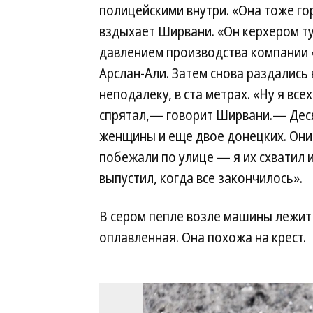
полицейскими внутри. «Она тоже го
вздыхает Ширвани. «Он керхером т
давлением производства компании
Арслан-Али. Затем снова раздались
неподалеку, в ста метрах. «Ну я все
спрятал,— говорит Ширвани.— Десят
женщины и еще двое донецких. Они 
побежали по улице — я их схватил и
выпустил, когда все закончилось».
В сером пепле возле машины лежит
оплавленная. Она похожа на крест.