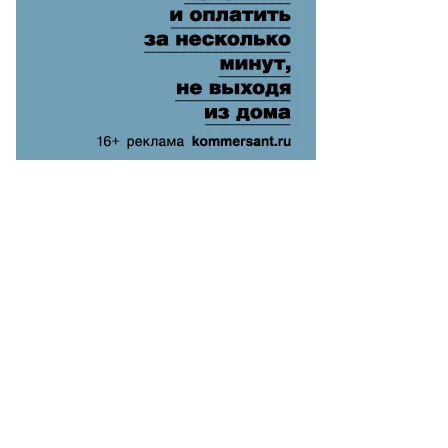
ову
итого
ященника
ца
колая
лентину
тельникову
лева)
огие
таются
едить,
о
кое
еступление
гли
вершить
сульмане
то:
атолий
анов,