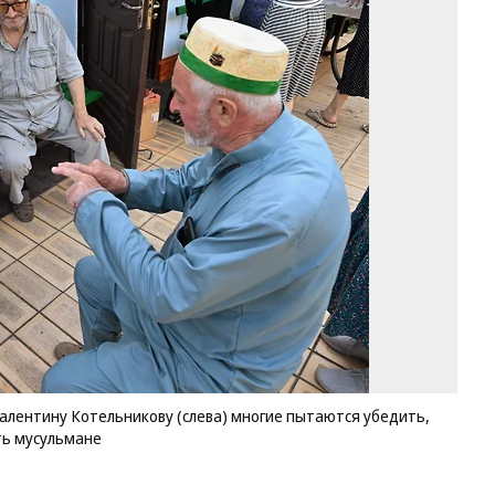
Вд
уб
св
от
Ни
Ва
Ко
(с
мн
пы
уб
чт
та
пр
не
мо
со
му
алентину Котельникову (слева) многие пытаются убедить,
Фо
ть мусульмане
Ан
Жд