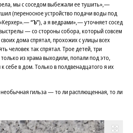
рела, мы с соседом выбежали ее тушить»,—
ушил (переносное устройство подачи воды под
 «Керхер».—
“Ъ”
), а я ведрами»,— уточняет сосед
 выстрелы — со стороны собора, который совсем
х своих дома спрятал, прохожих с улицы всех
ь человек так спрятал. Трое детей, три
только из храма выходили, попали под это,
 к себе в дом. Только в полдвенадцатого я их
 необычная гильза — то ли расплющенная, то ли
Развернуть на весь экран