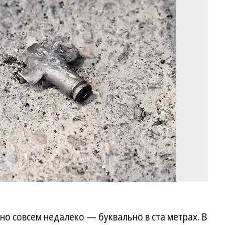
Фо
Ан
Жд
Ко
но совсем недалеко — буквально в ста метрах. В