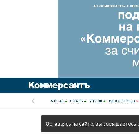
Коммерсантъ
$ 81,40
€ 94,05
¥ 12,08
IMOEX 2285,88
Предыдущая
страница
Оставаясь на сайте, вы соглашаетесь 