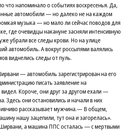
Ко
о что напоминало о событиях воскресенья. Да,
ванные автомобили — но далеко не на каждом
громкая музыка — но мало ли сейчас поводов для
зке, где очевидцы накануне засняли интенсивную
же убрали все следы крови. Но на улице
ий автомобиль. А вокруг россыпями валялись
мов виднелись следы от пуль.
ирвани — автомобиль зарегистрирован на его
администрацию писать заявление на
 видел. Короче, они друг за другом ехали —
. Здесь они остановились и начали в них
бивчиво рассказывает мужчина.— В общем,
ашину нашу зацепили, тут она и загорелась».
 Ширвани, а машина ППС осталась — с мертвыми