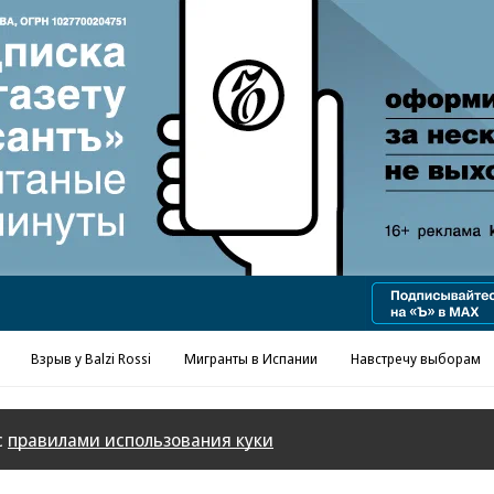
Реклама в «Ъ» www.kommersant.ru/ad
Взрыв у Balzi Rossi
Мигранты в Испании
Навстречу выборам
с
правилами использования куки