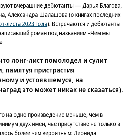
твуют вчерашние дебютанты — Дарья Благова,
а, Александра Шалашова (о книгах последних
т-листа 2023 года
). Встречаются и дебютанты
 написавший роман под названием «Чем мы
».
что лонг-лист помолодел и сулит
, памятуя пристрастия
ному и устоявшемуся, на
аград это может никак не сказаться).
его на одно произведение меньше, чем в
инимум двух имен, чье присутствие не только в
залось более чем вероятным: Леонида