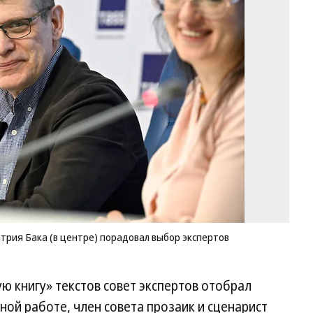
ж
«Б
кн
Д
Ба
(в
це
по
вы
эк
Фо
Иг
Ив
Ко
рия Бака (в центре) порадовал выбор экспертов
 книгу» текстов совет экспертов отобрал
ной работе, член совета прозаик и сценарист