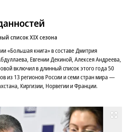
данностей
ый список XIX сезона
ии «Большая книга» в составе Дмитрия
Абдуллаева, Евгении Декиной, Алексея Андреева,
вой включил в длинный список этого года 50
в из 13 регионов России и семи стран мира —
хстана, Киргизии, Норвегии и Франции.
Развернуть на весь экран
Пр