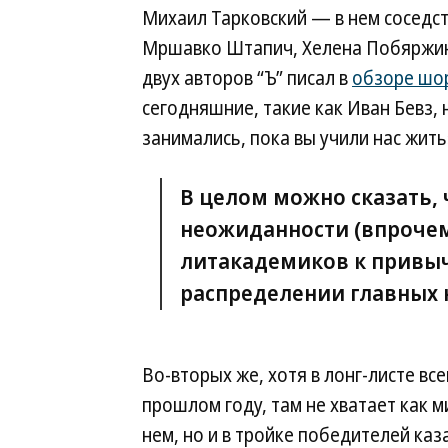
Михаил Тарковский — в нем соседс
Мршавко Штапич, Хелена Побяржин
двух авторов “Ъ” писал в
обзоре шор
сегодняшние, такие как Иван Бевз,
занимались, пока вы учили нас жить
В целом можно сказать, 
неожиданности (впрочем
литакадемиков к привыч
распределении главных н
Во-вторых же, хотя в лонг-листе вс
прошлом году, там не хватает как м
нем, но и в тройке победителей ка