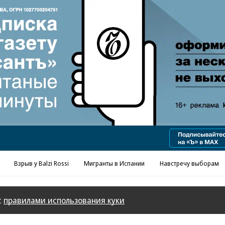
Реклама в «Ъ» www.kommersant.ru/ad
Взрыв у Balzi Rossi
Мигранты в Испании
Навстречу выборам
с
правилами использования куки