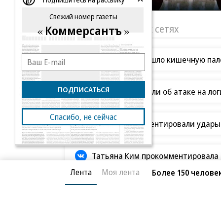
Свежий номер газеты
«Ъ» в социальных сетях
Коммерсантъ
Роскачество нашло кишечную пало
ПОДПИСАТЬСЯ
В Ozon рассказали об атаке на ло
Спасибо, не сейчас
В ООН прокомментировали удары В
Татьяна Ким прокомментировала а
Лента
Моя лента
Более 150 челове