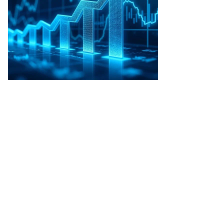
юри
ольшой
иги»
митрия
ка
нтре)
радовал
бор
спертов
то:
орь
анко,
ммерсантъ