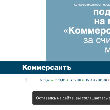
Коммерсантъ
$ 81,40
€ 94,05
¥ 12,08
IMOEX 2285,88
Предыдущая
страница
Оставаясь на сайте, вы соглашаетесь 