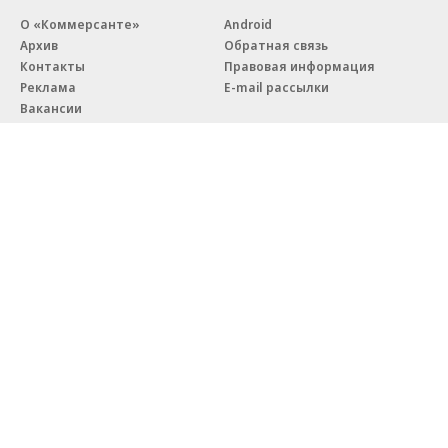
О «Коммерсанте»
Android
Архив
Обратная связь
Контакты
Правовая информация
Реклама
E-mail рассылки
Вакансии
18+
© АО «Коммерсантъ». 127006, Москва, Оружейный переулок д. 41,
тел. +7 (495) 797-69-70.
Сетевое издание «Коммерсантъ» (доменное имя сайта:
kommersant.ru) зарегистрировано Федеральной службой
по надзору в сфере связи, информационных технологий и массовых
коммуникаций (Роскомнадзор), регистрационный номер и дата
принятия решения о регистрации: серия
Эл № ФС77-76922
от 11 октября 2019 г.
Партнерские проекты/материалы, новости компаний, материалы
с пометкой «Промо» и «Официальное сообщение» опубликованы
на коммерческой основе.
На kommersant.ru применяются рекомендательные технологии.