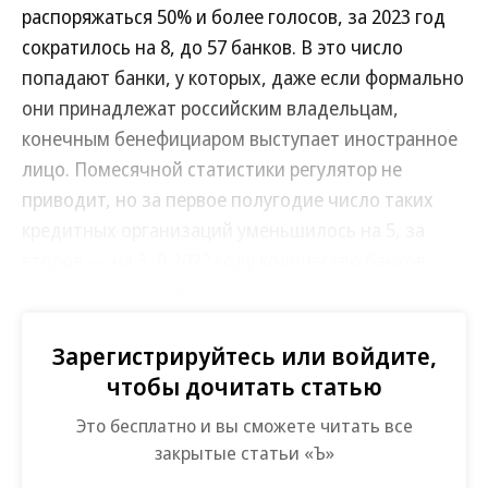
распоряжаться 50% и более голосов, за 2023 год
сократилось на 8, до 57 банков. В это число
попадают банки, у которых, даже если формально
они принадлежат российским владельцам,
конечным бенефициаром выступает иностранное
лицо. Помесячной статистики регулятор не
приводит, но за первое полугодие число таких
кредитных организаций уменьшилось на 5, за
второе — на 3. В 2022 году количество банков,
подконтрольных иностранцам, снизилось всего
на 3.
Зарегистрируйтесь или войдите,
Отдельно в статистическом бюллетене ЦБ
чтобы дочитать статью
публикуется информация о численности банков, в
Это бесплатно и вы сможете читать все
которых у иностранцев есть любая доля больше
закрытые статьи «Ъ»
нулевой (не обязательно контрольная). Их