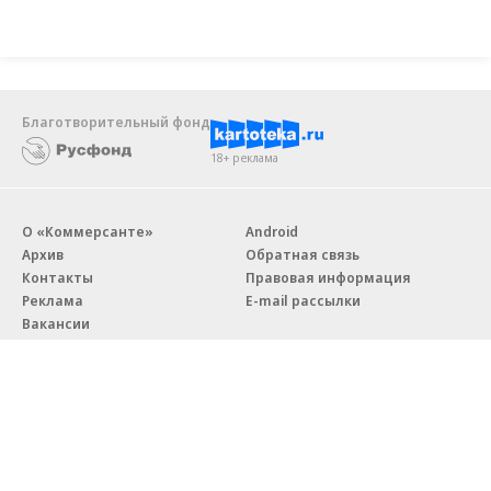
Благотворительный фонд
18+ реклама
О «Коммерсанте»
Android
Архив
Обратная связь
Контакты
Правовая информация
Реклама
E-mail рассылки
Вакансии
18+
© АО «Коммерсантъ». 127006, Москва, Оружейный переулок д. 41,
тел. +7 (495) 797-69-70.