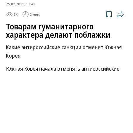
25.02.2025, 12:41
3K
2 мин.
Товарам гуманитарного
характера делают поблажки
Какие антироссийские санкции отменит Южная
Корея
Южная Корея начала отменять антироссийские
санкции. Пока изменения касаются только
поставок медицинского оборудования. С 28
февраля власти республики освободили
экспортеров от необходимости получения
индивидуальных разрешений. В местном
министерстве промышленности, торговли и
ресурсов сообщили, что это позволит продавать