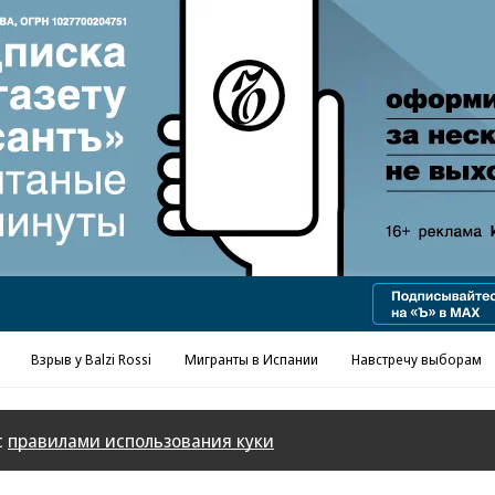
Реклама в «Ъ» www.kommersant.ru/ad
Взрыв у Balzi Rossi
Мигранты в Испании
Навстречу выборам
с
правилами использования куки