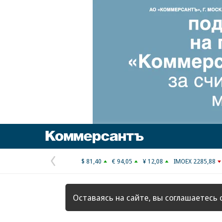
Коммерсантъ
$ 81,40
€ 94,05
¥ 12,08
IMOEX 2285,88
Предыдущая
страница
Оставаясь на сайте, вы соглашаетесь 