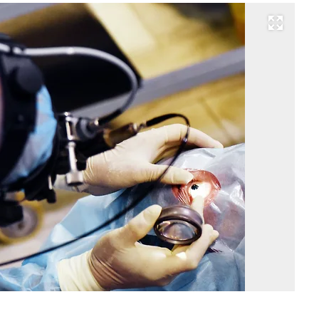
Развернуть на весь экран
Фо
Ал
Ко
Ко