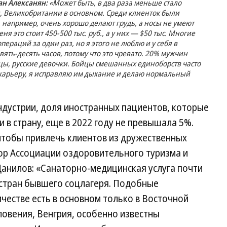
ран Алексанян:
«Может быть, в два раза меньше стало
, Великобритании в основном. Среди клиенток были
, например, очень хорошо делают грудь, а носы не умеют
ня это стоит 450-500 тыс. руб., а у них — $50 тыс. Многие
операций за один раз, но я этого не люблю и у себя в
ять-десять часов, потому что это чревато. 20% мужчин
цы, русские девочки. Бойцы смешанных единоборств часто
 карьеру, я исправляю им дыхание и делаю нормальный
ндустрии, доля иностранных пациентов, которые
 в страну, еще в 2022 году не превышала 5%.
 чтобы привлечь клиентов из дружественных
тор Ассоциации оздоровительного туризма и
анилов: «Санаторно-медицинская услуга почти
 стран бывшего соцлагеря. Подобные
честве есть в основном только в Восточной
ловения, Венгрия, особенно известны