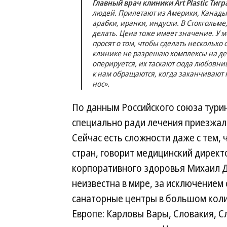
Главный врач клиники Art Plastic Тиг
людей. Прилетают из Америки, Канады
арабки, иранки, индуски. В Стокгольме
делать. Цена тоже имеет значение. У ме
просят о том, чтобы сделать несколько 
клинике не разрешаю комплексы на дев
оперируется, их таскают сюда любовни
к нам обращаются, когда заканчивают
нос».
По данным Российского союза тури
специально ради лечения приезжали
Сейчас есть сложности даже с тем,
стран, говорит медицинский дирек
корпоративного здоровья Михаил Д
неизвестна в мире, за исключением
санаторные центры в большом коли
Европе: Карловы Вары, Словакия, С