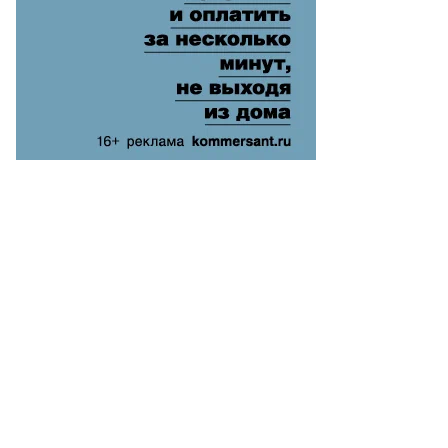
то:
ександр
ряков,
ммерсантъ