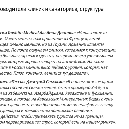
уководители клиник и санаториев, структура
гии Inwhite Medical Альбина Донцова:
«Наша клиника
ми. Очень много к нам прилетали из Франции, детей
нцев сильно меньше, но из Грузии, Армении клиенты
ьше. По почте получаем снимки, готовимся к консультации.
 больше стараемся сделать, по времени его увеличиваем.
оры, которые хорошо говорят на английском. На таких
ципе в России клиник высочайшего уровня, которых нет
ство. Плюс, конечно, лечиться тут дешевле».
риев «Плаза» Дмитрий Семакин:
«В нашем пятизвездном
ных гостей не сильно меняется, это примерно 3-4%, а в
и из Узбекистана, Азербайджана, Казахстана и Туркмении.
ериоды, а погода на Кавказских Минеральных Водах очень
лжает дешеветь, и при бронировании по телефону я слышу,
в долларах и только потом принимают решение.
ействия, чтобы привлекать туристов из-за границы,
ом перевариваем тот спрос, который есть на нашем рынке».