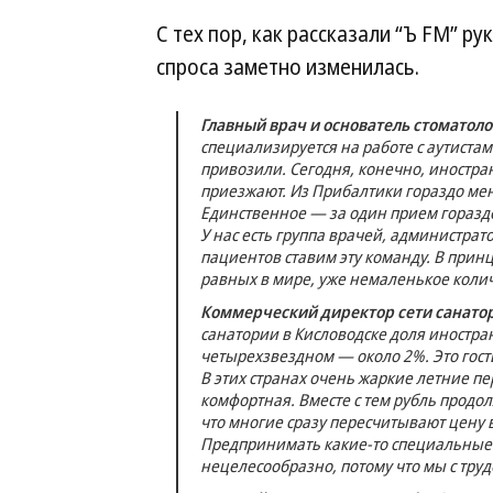
С тех пор, как рассказали “Ъ FM” р
спроса заметно изменилась.
Главный врач и основатель стоматоло
специализируется на работе с аутиста
привозили. Сегодня, конечно, иностра
приезжают. Из Прибалтики гораздо мен
Единственное — за один прием гораздо
У нас есть группа врачей, администрат
пациентов ставим эту команду. В прин
равных в мире, уже немаленькое количе
Коммерческий директор сети санато
санатории в Кисловодске доля иностран
четырехзвездном — около 2%. Это гост
В этих странах очень жаркие летние п
комфортная. Вместе с тем рубль продо
что многие сразу пересчитывают цену 
Предпринимать какие-то специальные д
нецелесообразно, потому что мы с труд