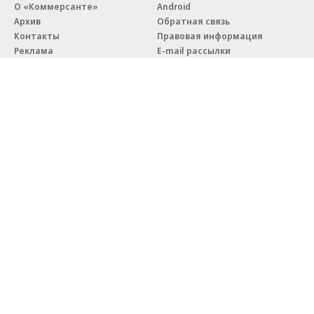
О «Коммерсанте»
Android
Архив
Обратная связь
Контакты
Правовая информация
Реклама
E-mail рассылки
Вакансии
18+
© АО «Коммерсантъ». 127006, Москва, Оружейный переулок д. 41,
тел. +7 (495) 797-69-70.
Сетевое издание «Коммерсантъ» (доменное имя сайта:
kommersant.ru) зарегистрировано Федеральной службой
по надзору в сфере связи, информационных технологий и массовых
коммуникаций (Роскомнадзор), регистрационный номер и дата
принятия решения о регистрации: серия
Эл № ФС77-76922
от 11 октября 2019 г.
Партнерские проекты/материалы, новости компаний, материалы
с пометкой «Промо» и «Официальное сообщение» опубликованы
на коммерческой основе.
На kommersant.ru применяются рекомендательные технологии.