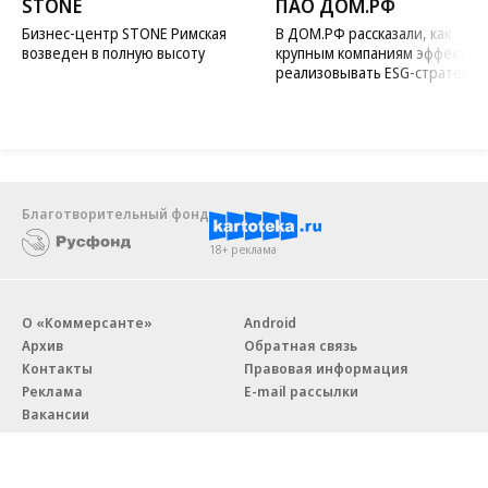
STONE
ПАО ДОМ.РФ
Бизнес-центр STONE Римская
В ДОМ.РФ рассказали, как
возведен в полную высоту
крупным компаниям эффектив
реализовывать ESG-стратегию
Благотворительный фонд
18+ реклама
О «Коммерсанте»
Android
Архив
Обратная связь
Контакты
Правовая информация
Реклама
E-mail рассылки
Вакансии
18+