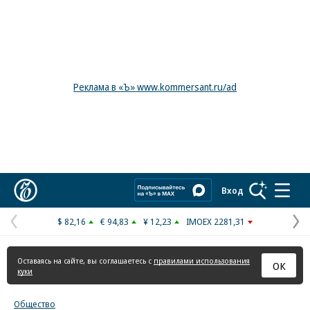
Реклама в «Ъ» www.kommersant.ru/ad
Коммерсантъ
Вход
$ 82,16
€ 94,83
¥ 12,23
IMOEX 2281,31
Предыдущая
С
страница
с
Оставаясь на сайте, вы соглашаетесь с
правилами использования
ОК
куки
Общество