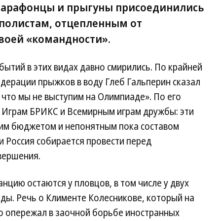
марафонцы и прыгуны присоединились
рполистам, отцепленным от
своей «командности».
обытий в этих видах давно смирились. По крайней
дерации прыжков в воду Глеб Гальперин сказал
, что мы не выступим на Олимпиаде». По его
к Играм БРИКС и Всемирным играм дружбы: эти
им бюджетом и непонятным пока составом
ии Россия собирается провести перед
вершения.
нцию остаются у пловцов, в том числе у двух
ы. Речь о Клименте Колесникове, который на
но опережал в заочной борьбе иностранных