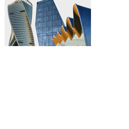
то:
e
-
an
P