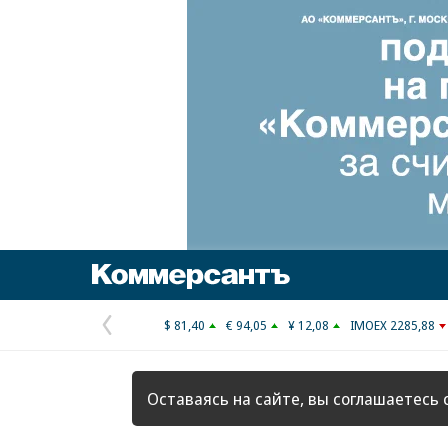
Коммерсантъ
$ 81,40
€ 94,05
¥ 12,08
IMOEX 2285,88
Предыдущая
страница
Оставаясь на сайте, вы соглашаетесь 