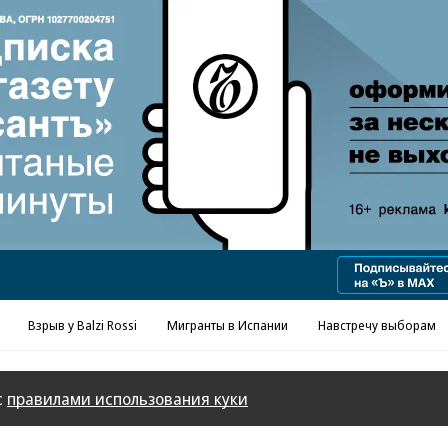
Реклама в «Ъ» www.kommersant.ru/ad
Взрыв у Balzi Rossi
Мигранты в Испании
Навстречу выборам
с
правилами использования куки