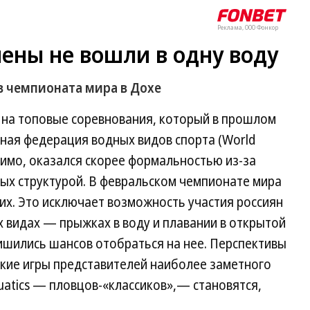
Реклама, ООО Фонкор
ены не вошли в одну воду
в чемпионата мира в Дохе
 на топовые соревнования, который в прошлом
ая федерация водных видов спорта (World
идимо, оказался скорее формальностью из-за
ых структурой. В февральском чемпионате мира
них. Это исключает возможность участия россиян
х видах — прыжках в воду и плавании в открытой
лишились шансов отобраться на нее. Перспективы
кие игры представителей наиболее заметного
uatics — пловцов-«классиков»,— становятся,