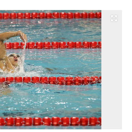
Развернуть на весь экран
Фо
Le
Jin
m
/
A