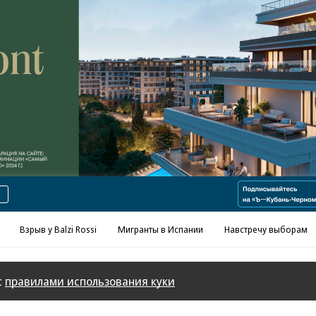
Реклама в «Ъ» www.kommersant.ru/ad
Взрыв у Balzi Rossi
Мигранты в Испании
Навстречу выборам
с
правилами использования куки