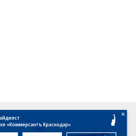
18+
дайджест
лке «Коммерсантъ Краснодар»