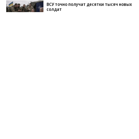
ВСУ точно получат десятки тысяч новых
солдат
Путин озвучил итоговый план СВО
Заставим раскаяться: союзник России
дал грозное обещание
Зеленский неожиданно высказался о
возвращении Крыма