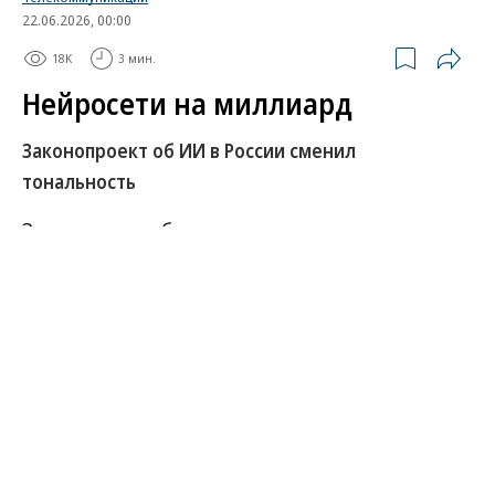
22.06.2026, 00:00
18K
3 мин.
Нейросети на миллиард
Законопроект об ИИ в России сменил
тональность
Законопроект об искусственном интеллекте к
рассмотрению 22 июня в правкомиссии заметно
доработали и сократили. Теперь регулирование с
учетом господдержки предполагается только для
больших фундаментальных моделей из более
1 млрд параметров, а делятся они только на
«суверенные» и «национальные». Однако
наиболее спорные вопросы, в том числе об
авторских правах или ответственности за