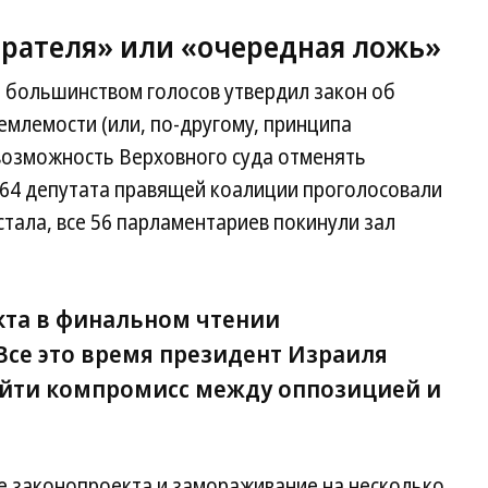
рателя» или «очередная ложь»
т большинством голосов утвердил закон об
млемости (или, по-другому, принципа
 возможность Верховного суда отменять
 64 депутата правящей коалиции проголосовали
стала, все 56 парламентариев покинули зал
кта в финальном чтении
Все это время президент Израиля
айти компромисс между оппозицией и
е законопроекта и замораживание на несколько