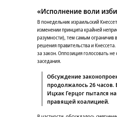
«Исполнение воли изби
В понедельник израильский Кнессе
изменении принципа крайней неприе
разумности), тем самым ограничив
решения правительства и Кнессета.
за закон. Оппозиция голосовать не 
заседания.
Обсуждение законопрое
продолжалось 26 часов. 
Ицхак Герцог пытался н
правящей коалицией.
В частности, обсуждалось смягчени