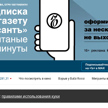
Реклама в «Ъ» www.kommersant.ru/ad
281,31
Что посмотреть в кино
Взрыв у Balzi Rossi
Мигранты в
с
правилами использования куки