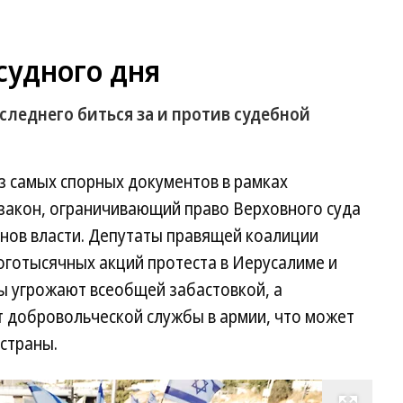
судного дня
следнего биться за и против судебной
з самых спорных документов в рамках
акон, ограничивающий право Верховного суда
анов власти. Депутаты правящей коалиции
оготысячных акций протеста в Иерусалиме и
ы угрожают всеобщей забастовкой, а
т добровольческой службы в армии, что может
 страны.