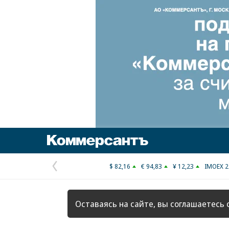
Коммерсантъ
$ 82,16
€ 94,83
¥ 12,23
IMOEX 2
Предыдущая
страница
Оставаясь на сайте, вы соглашаетесь 