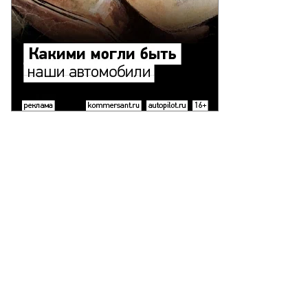
рабль
эньчжоу-16»
то:
rk
hiefelbein
P