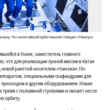
Фо
H
Qi
/
Xi
/
A
чжоу-16» на китайской орбитальной станции «Тяньгун»
явшейся в Ухане, заместитель главного
, что для реализации лунной миссии в Китае
д новой ракетой-носителем «Чанчжэн-10»
 аппаратом, специальными скафандрами для
 луноходом и другим оборудованием. Новая
 тремя с половиной ступенями и сможет нести
ую орбиту.