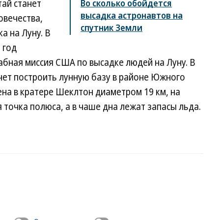
тай станет
Во сколько обойдется
высадка астронавтов на
овечества,
спутник Земли
а на Луну. В
 год
бная миссия США по высадке людей на Луну. В
чет построить лунную базу в районе Южного
на в кратере Шеклтон диаметром 19 км, на
 точка полюса, а в чаше дна лежат запасы льда.