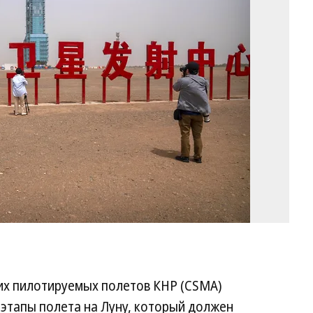
ко
«Ш
Фо
Ma
Sc
/
A
их пилотируемых полетов КНР (CSMA)
этапы полета на Луну, который должен