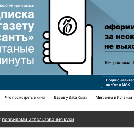
Реклама в «Ъ» www.kommersant.ru/ad
Что посмотреть в кино
Взрыв у Balzi Rossi
Мигранты в Испании
с
правилами использования куки