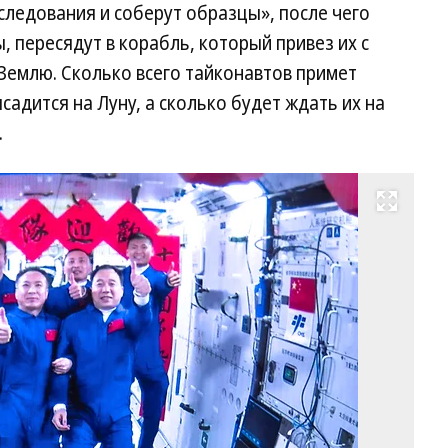
ледования и соберут образцы», после чего
 пересядут в корабль, который привез их с
 Землю. Сколько всего тайконавтов примет
ысадится на Луну, а сколько будет ждать их на
.
Развернуть на весь экран
Эк
ко
«Ш
и
«Ш
на
ки
ор
ст
«Т