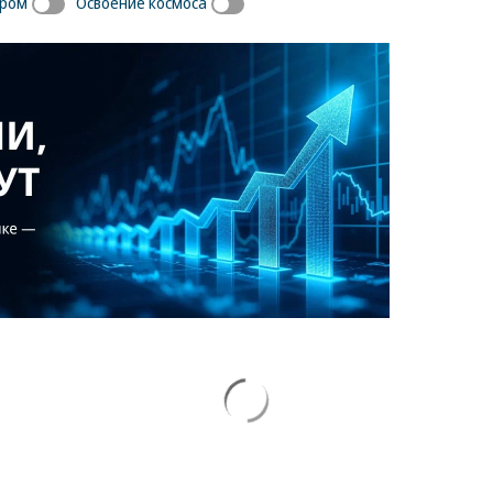
иром
Освоение космоса