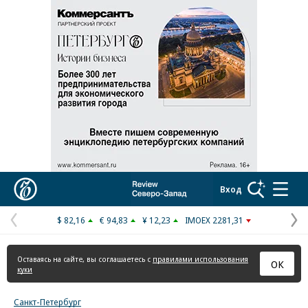
Реклама в «Ъ» www.kommersant.ru/ad
Коммерсантъ
Вход
$ 82,16
€ 94,83
¥ 12,23
IMOEX 2281,31
Предыдущая
С
страница
с
Оставаясь на сайте, вы соглашаетесь с
правилами использования
ОК
куки
Санкт-Петербург