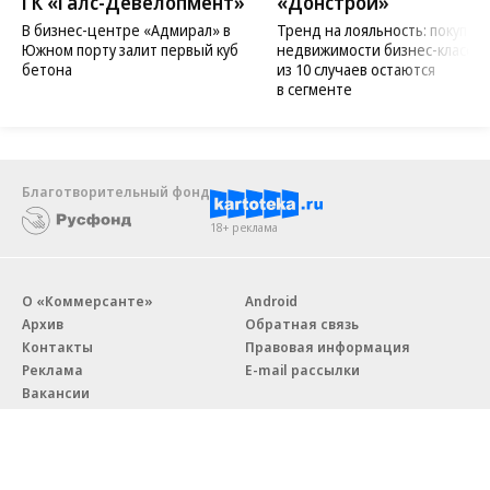
ГК «Галс-Девелопмент»
«Донстрой»
В бизнес-центре «Адмирал» в
Тренд на лояльность: покупат
Южном порту залит первый куб
недвижимости бизнес-класса в
бетона
из 10 случаев остаются
в сегменте
Благотворительный фонд
18+ реклама
О «Коммерсанте»
Android
Архив
Обратная связь
Контакты
Правовая информация
Реклама
E-mail рассылки
Вакансии
18+