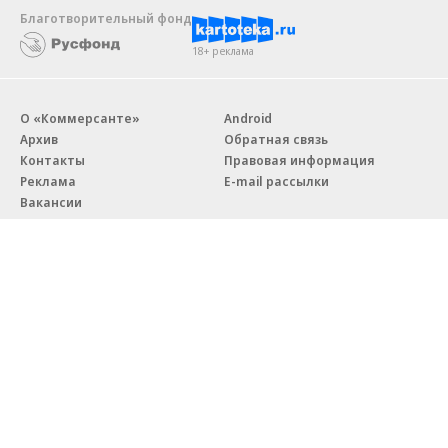
Благотворительный фонд
18+ реклама
О «Коммерсанте»
Android
Архив
Обратная связь
Контакты
Правовая информация
Реклама
E-mail рассылки
Вакансии
18+
© АО «Коммерсантъ». 127006, Москва, Оружейный переулок д. 41,
тел. +7 (495) 797-69-70.
Сетевое издание «Коммерсантъ» (доменное имя сайта:
kommersant.ru) зарегистрировано Федеральной службой
по надзору в сфере связи, информационных технологий и массовых
коммуникаций (Роскомнадзор), регистрационный номер и дата
принятия решения о регистрации: серия
Эл № ФС77-76922
от 11 октября 2019 г.