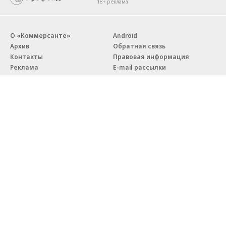
18+ реклама
О «Коммерсанте»
Android
Архив
Обратная связь
Контакты
Правовая информация
Реклама
E-mail рассылки
Вакансии
18+
© АО «Коммерсантъ». 127006, Москва, Оружейный переулок д. 41,
тел. +7 (495) 797-69-70.
Сетевое издание «Коммерсантъ» (доменное имя сайта:
kommersant.ru) зарегистрировано Федеральной службой
по надзору в сфере связи, информационных технологий и массовых
коммуникаций (Роскомнадзор), регистрационный номер и дата
принятия решения о регистрации: серия
Эл № ФС77-76922
от 11 октября 2019 г.
Партнерские проекты/материалы, новости компаний, материалы
с пометкой «Промо» и «Официальное сообщение» опубликованы