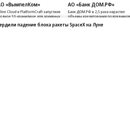
АО «ВымпелКом»
АО «Банк ДОМ.РФ»
line Cloud и PlatformCraft запустили
Банк ДОМ.РФ в 2,5 раза нарастил
одное S3-хранилище для архивных
объемы кредитования подрядчико
ных бизнеса
ИЖС с эскроу
ердили падение блока ракеты SpaceX на Луне
санте»
Реклама
Обратная связь
Вакансии
Правовая информация
Android
E-mail рассылки
реулок д. 41,
тел. +7 (495) 797-69-70.
Партнерские проекты/матери
«Промо» и «Официальное со
а: kommersant.ru) зарегистрировано
нформационных технологий
На kommersant.ru применяют
ционный номер и дата принятия
1 октября 2019 г.