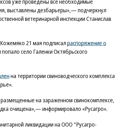
ксов уже проведены все необходимые
ия, выставлены дезбарьеры»,— подчеркнул
рственной ветеринарной инспекции Станислав
 Кожемяко 21 мая подписал
распоряжение о
м попало село Галенки Октябрьского
влен
на территории свиноводческого комплекса
рье».
 размещенные на зараженном свинокомплексе,
адка очищена»,— информировало «Русагро».
анитарной ликвидации на ООО "Русагро-