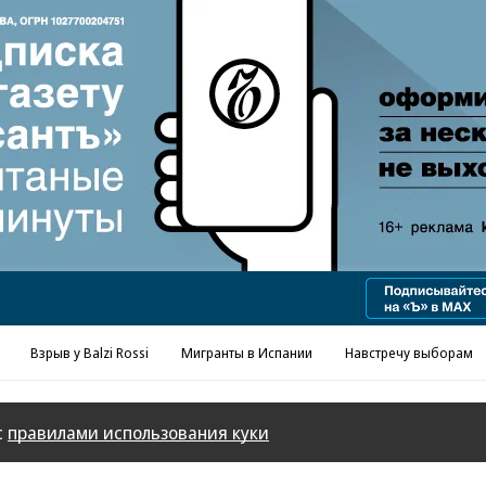
Реклама в «Ъ» www.kommersant.ru/ad
Взрыв у Balzi Rossi
Мигранты в Испании
Навстречу выборам
с
правилами использования куки