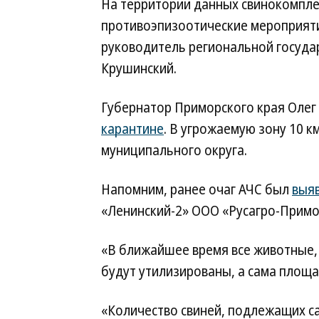
На территории данных свинокомпле
противоэпизоотические мероприят
руководитель региональной госуда
Крушинский.
Губернатор Приморского края Олег
карантине
. В угрожаемую зону 10 к
муниципального округа.
Напомним, ранее очаг АЧС был
выя
«Ленинский-2» ООО «Русагро-Примо
«В ближайшее время все животные,
будут утилизированы, а сама площ
«Количество свиней, подлежащих с