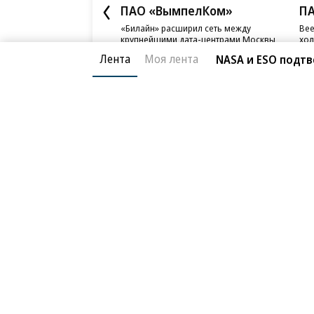
ПАО «ВымпелКом»
П
«Билайн» расширил сеть между
Bee
крупнейшими дата-центрами Москвы
хол
дан
Лента
Моя лента
NASA и ESO подтв
Благотворительный фонд
О «Коммер
Архив
Контакты
18+ реклама
© АО «Коммерсантъ». 127006, Москва, Оружейный пе
Сетевое издание «Коммерсантъ» (доменное имя сайт
Федеральной службой по надзору в сфере связи, и
и массовых коммуникаций (Роскомнадзор), регистра
решения о регистрации: серия
Эл № ФС77-76922
от 1