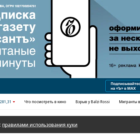
Реклама в «Ъ» www.kommersant.ru/ad
281,31
Что посмотреть в кино
Взрыв у Balzi Rossi
Мигранты в
с
правилами использования куки