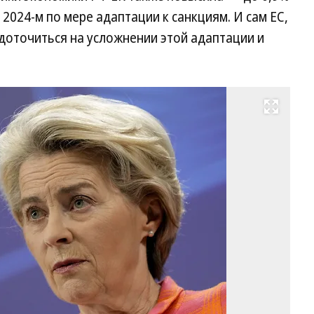
в 2024-м по мере адаптации к санкциям. И сам ЕС,
доточиться на усложнении этой адаптации и
Развернуть на весь экран
Сн
це
на
эн
в
ЕС
да
гл
Ев
Ур
ф
де
Ля