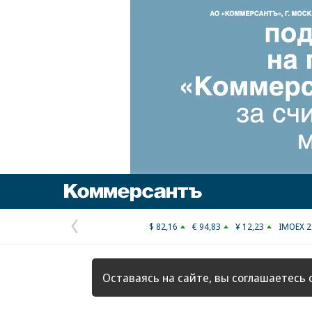
Коммерсантъ
$ 82,16
€ 94,83
¥ 12,23
IMOEX 2
Предыдущая
страница
Оставаясь на сайте, вы соглашаетесь 