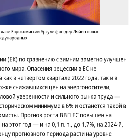
но
во
гн
св
ли
главе Еврокомиссии Урсуле фон дер Ляйен новые
в
еждународных
де
м
Фо
и (ЕК) по сравнению с зимним заметно улучшен
Vi
M
ного мира. Опасения рецессии в ЕС не
/
как в четвертом квартале 2022 года, так и в
A
ржке снижавшихся цен на энергоносители,
еловой уверенности и сильного рынка труда —
историческом минимуме в 6% и останется такой в
мисты. Прогноз роста ВВП ЕС повышен на
 на этот год — и на 0,1 п. п., до 1,7%, на 2024-й,
онцу прогнозного периода расти на уровне