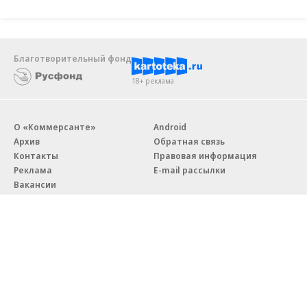
Благотворительный фонд
18+ реклама
О «Коммерсанте»
Android
Архив
Обратная связь
Контакты
Правовая информация
Реклама
E-mail рассылки
Вакансии
18+
© АО «Коммерсантъ». 127006, Москва, Оружейный переулок д. 41,
тел. +7 (495) 797-69-70.
Сетевое издание «Коммерсантъ» (доменное имя сайта:
kommersant.ru) зарегистрировано Федеральной службой