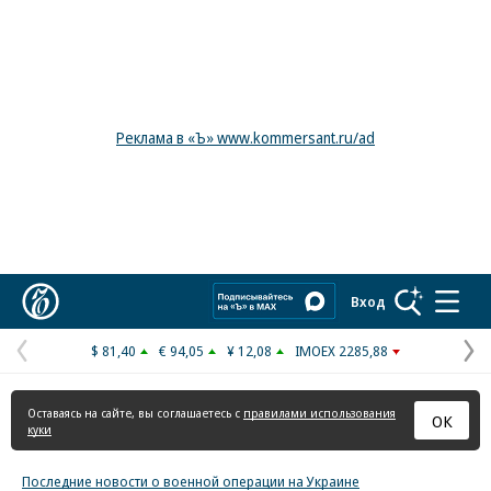
Реклама в «Ъ» www.kommersant.ru/ad
Коммерсантъ
Вход
$ 81,40
€ 94,05
¥ 12,08
IMOEX 2285,88
Предыдущая
С
страница
с
Оставаясь на сайте, вы соглашаетесь с
правилами использования
ОК
куки
Последние новости о военной операции на Украине