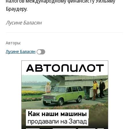
налогов международному финансисту Уильяму
Браудеру.
Лусине Баласян
Авторы:
Лусине Баласян