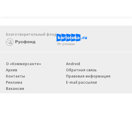
Благотворительный фонд
18+ реклама
О «Коммерсанте»
Android
Архив
Обратная связь
Контакты
Правовая информация
Реклама
E-mail рассылки
Вакансии
18+
© АО «Коммерсантъ». 127006, Москва, Оружейный переулок д. 41,
тел. +7 (495) 797-69-70.