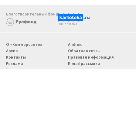
Благотворительный фонд
18+ реклама
О «Коммерсанте»
Android
Архив
Обратная связь
Контакты
Правовая информация
Реклама
E-mail рассылки
Вакансии
18+
© АО «Коммерсантъ». 127006, Москва, Оружейный переулок д. 41,
тел. +7 (495) 797-69-70.
Сетевое издание «Коммерсантъ» (доменное имя сайта:
kommersant.ru) зарегистрировано Федеральной службой
по надзору в сфере связи, информационных технологий и массовых
коммуникаций (Роскомнадзор), регистрационный номер и дата