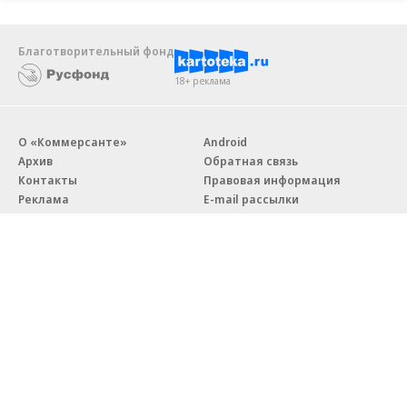
Благотворительный фонд
18+ реклама
О «Коммерсанте»
Android
Архив
Обратная связь
Контакты
Правовая информация
Реклама
E-mail рассылки
Вакансии
18+
© АО «Коммерсантъ». 127006, Москва, Оружейный переулок д. 41,
тел. +7 (495) 797-69-70.
Сетевое издание «Коммерсантъ» (доменное имя сайта:
kommersant.ru) зарегистрировано Федеральной службой
по надзору в сфере связи, информационных технологий и массовых