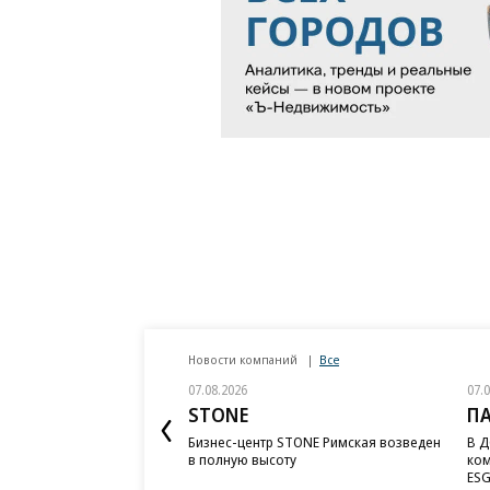
Новости компаний
Все
07.08.2026
07.
STONE
П
Бизнес-центр STONE Римская возведен
В Д
в полную высоту
ком
ESG