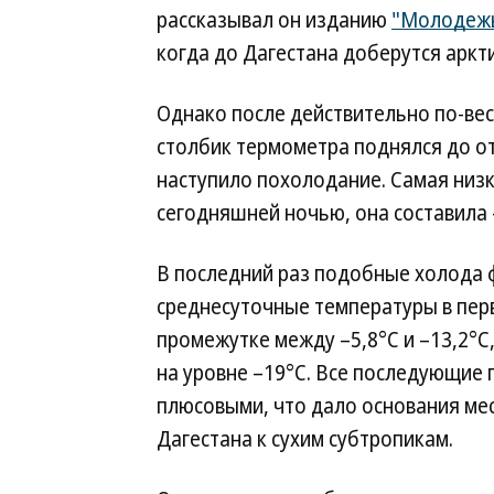
рассказывал он изданию
"Молодежь
когда до Дагестана доберутся аркт
Однако после действительно по-вес
столбик термометра поднялся до о
наступило похолодание. Самая низ
сегодняшней ночью, она составила 
В последний раз подобные холода ф
среднесуточные температуры в перв
промежутке между –5,8°C и –13,2°C
на уровне –19°C. Все последующие
плюсовыми, что дало основания ме
Дагестана к сухим субтропикам.