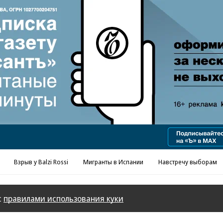
Реклама в «Ъ» www.kommersant.ru/ad
Взрыв у Balzi Rossi
Мигранты в Испании
Навстречу выборам
с
правилами использования куки