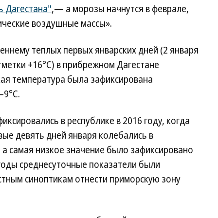
 Дагестана"
,— а морозы начнутся в феврале,
ические воздушные массы».
еннему теплых первых январских дней (2 января
тметки +16°C) в прибрежном Дагестане
кая температура была зафиксирована
–9°C.
иксировались в республике в 2016 году, когда
ые девять дней января колебались в
, а самая низкое значение было зафиксировано
 годы среднесуточные показатели были
стным синоптикам отнести приморскую зону