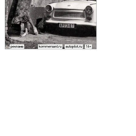
то:
дрей
родулин,
ммерсантъ