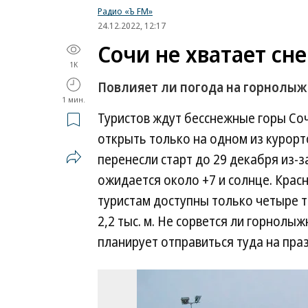
Радио «Ъ FM»
24.12.2022, 12:17
Сочи не хватает сне
1K
Повлияет ли погода на горнолыж
1 мин.
Туристов ждут бесснежные горы Со
открыть только на одном из курорт
перенесли старт до 29 декабря из-
ожидается около +7 и солнце. Крас
туристам доступны только четыре 
2,2 тыс. м. Не сорвется ли горнолыж
планирует отправиться туда на пра