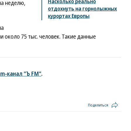
Насколько реально
на неделю,
отдохнуть на горнолыжных
курортах Европы
на
 около 75 тыс. человек. Такие данные
am-канал "Ъ FM"
.
Поделиться