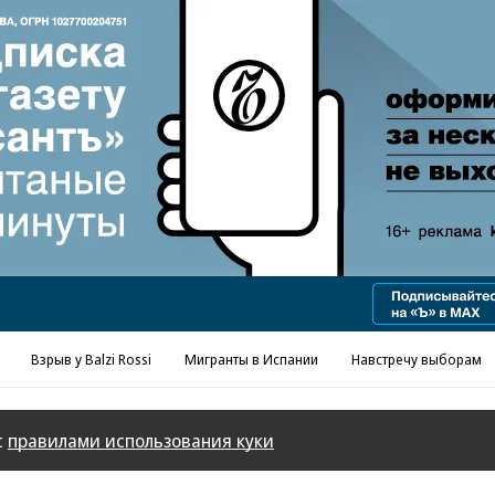
Реклама в «Ъ» www.kommersant.ru/ad
Взрыв у Balzi Rossi
Мигранты в Испании
Навстречу выборам
с
правилами использования куки