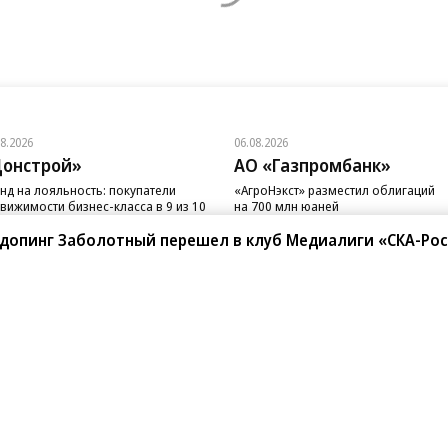
08.2026
06.08.2026
онстрой»
АО «Газпромбанк»
нд на лояльность: покупатели
«АгроНэкст» разместил облигаций
вижимости бизнес-класса в 9 из 10
на 700 млн юаней
чаев остаются в сегменте
 допинг Заболотный перешел в клуб Медиалиги «СКА-Ро
санте»
Реклама
Обратная связь
Вакансии
Правовая информация
Android
E-mail рассылки