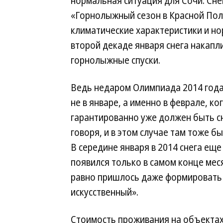
нормальная ситуация для Сочи. Снег
«Горнолыжный сезон в Красной Поля
климатические характеристики и нор
второй декаде января снега накапл
горнолыжные спуски.
Ведь недаром Олимпиада 2014 года
не в январе, а именно в феврале, ко
гарантированно уже должен быть сне
говоря, и в этом случае там тоже б
В середине января в 2014 снега еще
появился только в самом конце меся
равно пришлось даже формировать
искусственный».
Стоимость проживания на объектах