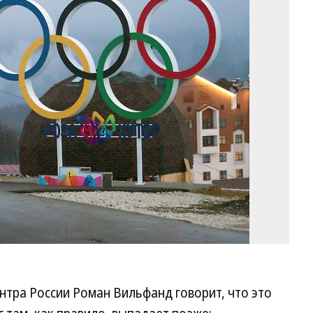
Фо
Ан
Бо
Ко
тра России Роман Вильфанд говорит, что это