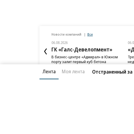
Новости компаний
Все
06.08.2026
06.
ГК «Галс-Девелопмент»
«Д
В бизнес-центре «Адмирал» в Южном
Тре
порту залит первый куб бетона
нед
слу
Лента
Моя лента
Отстраненный за
Благотворительный фонд
О «Коммер
Архив
Контакты
18+ реклама