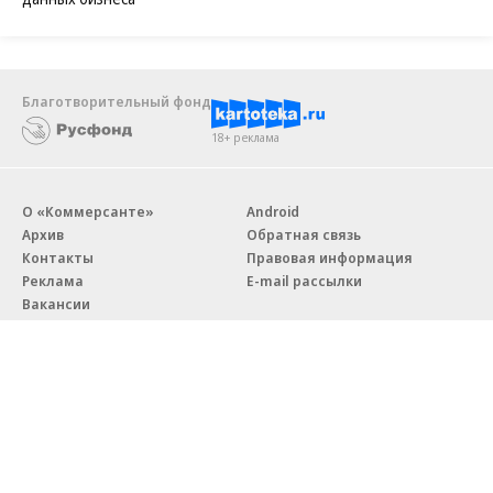
Благотворительный фонд
18+ реклама
О «Коммерсанте»
Android
Архив
Обратная связь
Контакты
Правовая информация
Реклама
E-mail рассылки
Вакансии
18+
© АО «Коммерсантъ». 127006, Москва, Оружейный переулок д. 41,
тел. +7 (495) 797-69-70.
Сетевое издание «Коммерсантъ» (доменное имя сайта: