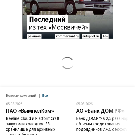
Новости компаний
Все
05.08.2026
05.08.2026
ПАО «ВымпелКом»
АО «Банк ДОМ.РФ»
Beeline Cloud и PlatformCraft
Банк ДОМ.РФ в 2,5 раза нараст
запустили холодное S3-
объемы кредитования
хранилище для архивных
подрядчиков ИЖС с эскроу
данных бизнеса