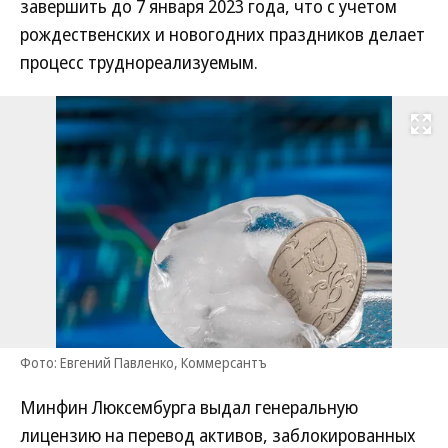
завершить до 7 января 2023 года, что с учетом
рождественских и новогодних праздников делает
процесс труднореализуемым.
Развернуть на
Фото: Евгений Павленко, Коммерсантъ
Минфин Люксембурга выдал генеральную
лицензию на перевод активов, заблокированных