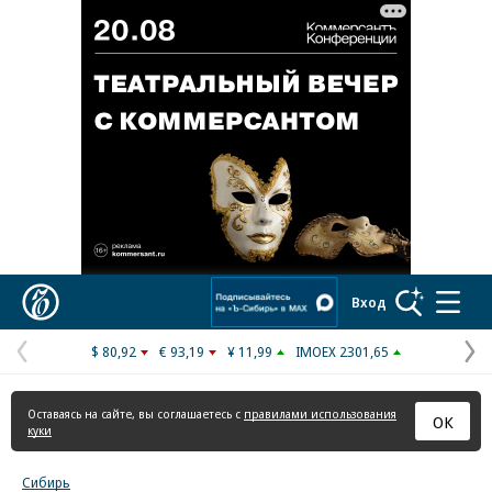
Реклама в «Ъ» www.kommersant.ru/ad
Коммерсантъ
Вход
$ 80,92
€ 93,19
¥ 11,99
IMOEX 2301,65
Предыдущая
С
страница
с
Оставаясь на сайте, вы соглашаетесь с
правилами использования
ОК
куки
Сибирь