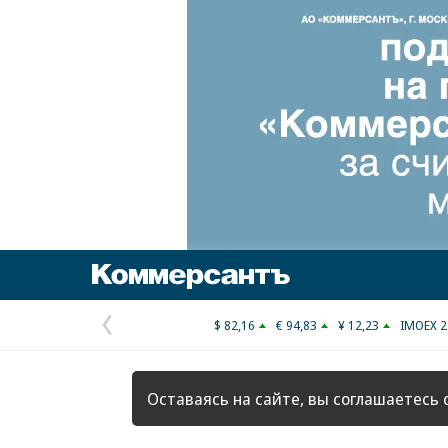
Коммерсантъ
$ 82,16
€ 94,83
¥ 12,23
IMOEX 2
Предыдущая
страница
Оставаясь на сайте, вы соглашаетесь 