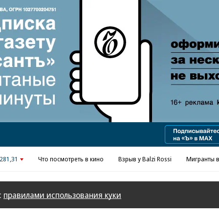
Реклама в «Ъ» www.kommersant.ru/ad
281,31
Что посмотреть в кино
Взрыв у Balzi Rossi
Мигранты в
с
правилами использования куки