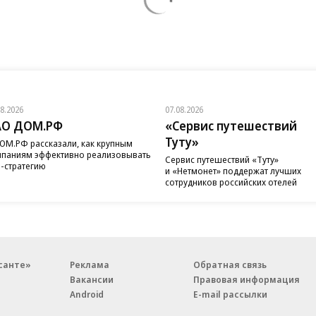
08.2026
07.08.2026
АО ДОМ.РФ
«Сервис путешествий
Туту»
ОМ.РФ рассказали, как крупным
паниям эффективно реализовывать
Сервис путешествий «Туту»
-стратегию
и «Нетмонет» поддержат лучших
сотрудников российских отелей
санте»
Реклама
Обратная связь
Вакансии
Правовая информация
Android
E-mail рассылки