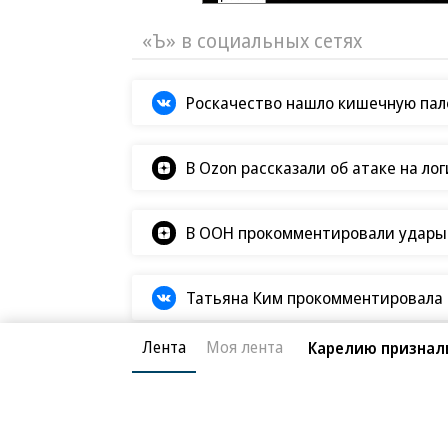
«Ъ» в социальных сетях
Роскачество нашло кишечную пало
В Ozon рассказали об атаке на ло
В ООН прокомментировали удары В
Татьяна Ким прокомментировала а
Лента
Моя лента
Карелию признал