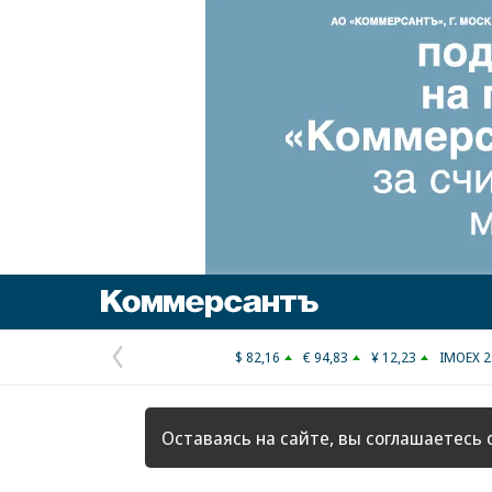
Коммерсантъ
$ 82,16
€ 94,83
¥ 12,23
IMOEX 2
Предыдущая
страница
Оставаясь на сайте, вы соглашаетесь 