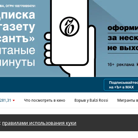
Реклама в «Ъ» www.kommersant.ru/ad
281,31
Что посмотреть в кино
Взрыв у Balzi Rossi
Мигранты в
с
правилами использования куки