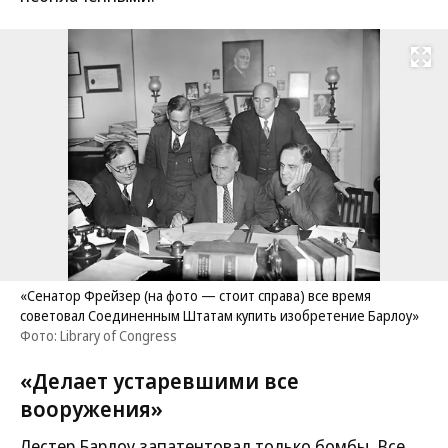
Развернуть на
«Сенатор Фрейзер (на фото — стоит справа) все время
советовал Соединенным Штатам купить изобретение Барлоу»
Фото: Library of Congress
«Делает устаревшими все
вооружения»
Лестер Барлоу запатентовал только бомбы. Все