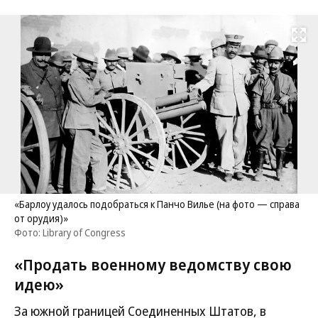
Развернуть на
«Барлоу удалось подобраться к Панчо Вилье (на фото — справа
от орудия)»
Фото: Library of Congress
«Продать военному ведомству свою
идею»
За южной границей Соединенных Штатов, в