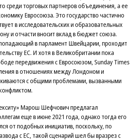
то среди торговых партнеров объединения, а ее
кономику Евросоюза. Это государство частично
ствует в исследовательских и образовательных
ону и отчасти вносит вклад в бюджет союза.
 попадающий в парламент Швейцарии, проходит
тельству ЕС. И хотя в Великобритании пока
вободе передвижения с Евросоюзом, Sunday Times
пления в отношениях между Лондоном и
алкиваются с общими проблемами, вызванными
 конфликтом.
рекситу» Марош Шефчович предлагал
легам еще в июне 2021 года, однако тогда его
лся от подобных инициатив, поскольку, по
звода с ЕС, такой сценарий шел бы вразрез с