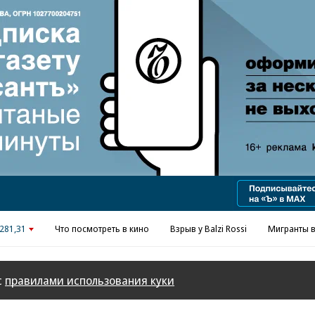
Реклама в «Ъ» www.kommersant.ru/ad
281,31
Что посмотреть в кино
Взрыв у Balzi Rossi
Мигранты в
с
правилами использования куки