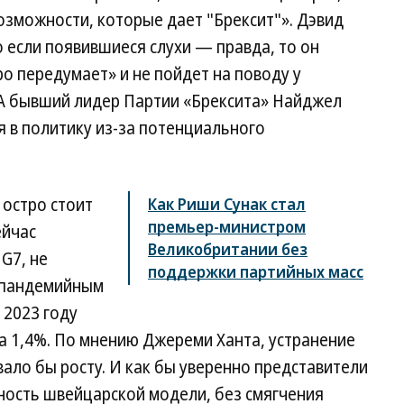
озможности, которые дает "Брексит"». Дэвид
о если появившиеся слухи — правда, то он
ро передумает» и не пойдет на поводу у
А бывший лидер Партии «Брексита» Найджел
я в политику из-за потенциального
 остро стоит
Как Риши Сунак стал
премьер-министром
ейчас
Великобритании без
G7, не
поддержки партийных масс
допандемийным
 2023 году
а 1,4%. По мнению Джереми Ханта, устранение
вало бы росту. И как бы уверенно представители
ность швейцарской модели, без смягчения