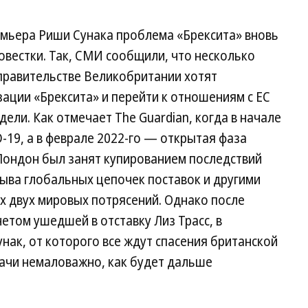
емьера Риши Сунака проблема «Брексита» вновь
овестки. Так, СМИ сообщили, что несколько
правительстве Великобритании хотят
зации «Брексита» и перейти к отношениям с ЕС
ели. Как отмечает The Guardian, когда в начале
-19, а в феврале 2022-го — открытая фаза
 Лондон был занят купированием последствий
ыва глобальных цепочек поставок и другими
х двух мировых потрясений. Однако после
етом ушедшей в отставку Лиз Трасс, в
нак, от которого все ждут спасения британской
дачи немаловажно, как будет дальше