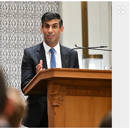
Развернуть на весь экран
Р
Су
Фо
Re