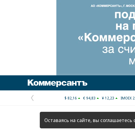
Коммерсантъ
$ 82,16
€ 94,83
¥ 12,23
IMOEX 2
Предыдущая
страница
Оставаясь на сайте, вы соглашаетесь 