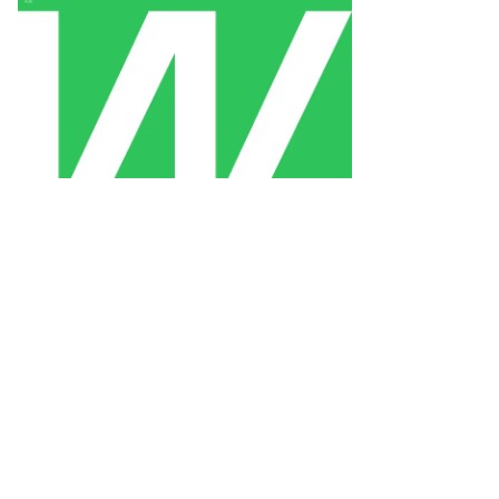
иши
нак
то:
uters