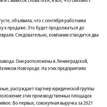
 и с вывесок слова IKEA, и все, что связано с
густе, объявила, что с сентября работники
ку к продаже. Это будет продолжаться до
евраля. Следовательно, компании отводится два
завода. Они расположены в Ленинградской,
Великом Новгороде. На этих предприятиях
вные, рассуждает партнер юридической группы
 положение этих производственных площадок
ивое. Во-первых, совокупная выручка за 2021