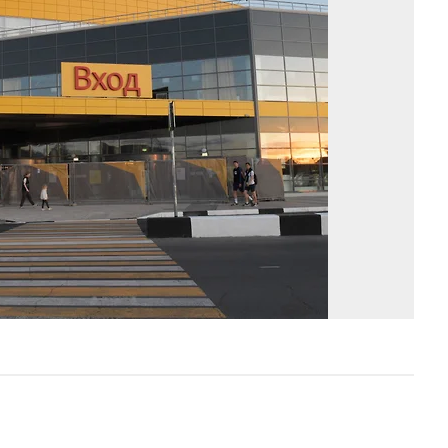
Д
Ле
Ко