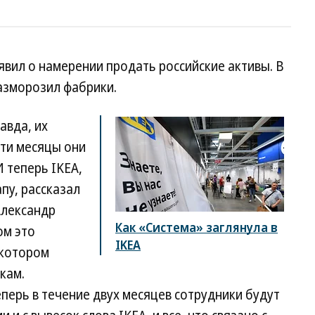
вил о намерении продать российские активы. В
азморозил фабрики.
авда, их
эти месяцы они
 теперь IKEA,
пу, рассказал
Александр
Как «Система» заглянула в
ом это
IKEA
 котором
кам.
перь в течение двух месяцев сотрудники будут