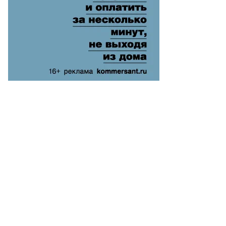
митрий
бедев,
ммерсантъ