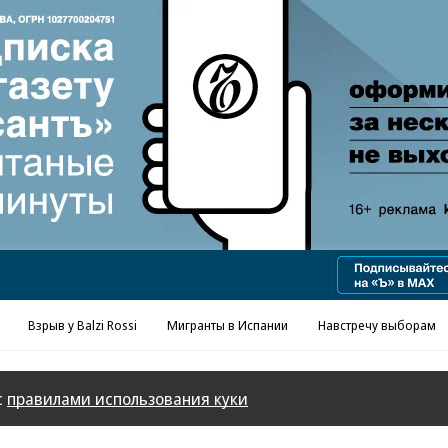
Реклама в «Ъ» www.kommersant.ru/ad
Взрыв у Balzi Rossi
Мигранты в Испании
Навстречу выборам
с
правилами использования куки