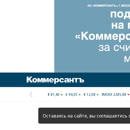
Коммерсантъ
$ 81,40
€ 94,05
¥ 12,08
IMOEX 2285,88
Предыдущая
страница
Оставаясь на сайте, вы соглашаетесь 