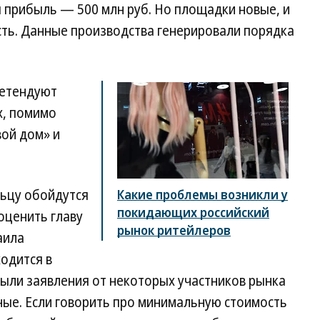
ая прибыль — 500 млн руб. Но площадки новые, и
сть. Данные производства генерировали порядка
ретендуют
х, помимо
вой дом» и
ьцу обойдутся
Какие проблемы возникли у
покидающих российский
оценить главу
рынок ритейлеров
аила
одится в
были заявления от некоторых участников рынка
сные. Если говорить про минимальную стоимость