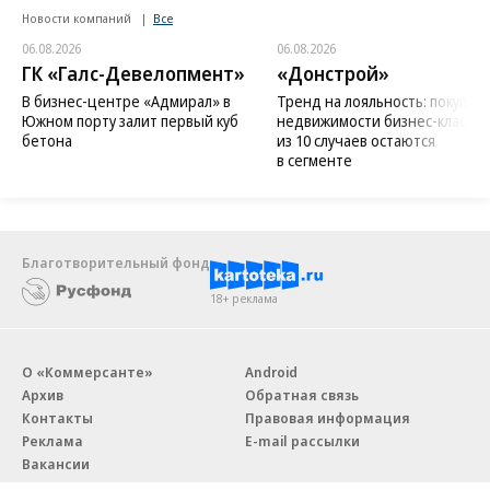
Новости компаний
Все
06.08.2026
06.08.2026
ГК «Галс-Девелопмент»
«Донстрой»
В бизнес-центре «Адмирал» в
Тренд на лояльность: покупат
Южном порту залит первый куб
недвижимости бизнес-класса в
бетона
из 10 случаев остаются
в сегменте
Благотворительный фонд
18+ реклама
О «Коммерсанте»
Android
Архив
Обратная связь
Контакты
Правовая информация
Реклама
E-mail рассылки
Вакансии