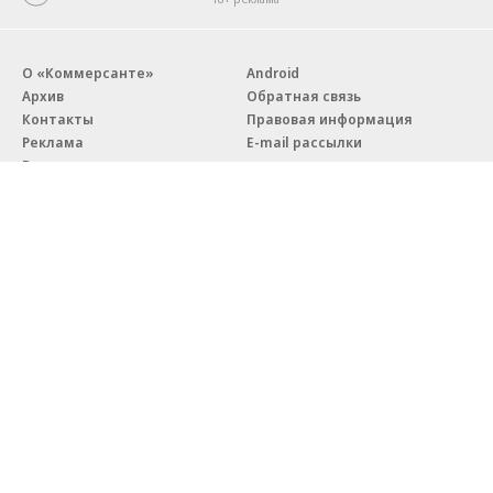
О «Коммерсанте»
Android
Архив
Обратная связь
Контакты
Правовая информация
Реклама
E-mail рассылки
Вакансии
18+
© АО «Коммерсантъ». 127006, Москва, Оружейный переулок д. 41,
тел. +7 (495) 797-69-70.
Сетевое издание «Коммерсантъ» (доменное имя сайта:
kommersant.ru) зарегистрировано Федеральной службой
по надзору в сфере связи, информационных технологий и массовых
коммуникаций (Роскомнадзор), регистрационный номер и дата
принятия решения о регистрации: серия
Эл № ФС77-76922
от 11 октября 2019 г.
Партнерские проекты/материалы, новости компаний, материалы
с пометкой «Промо» и «Официальное сообщение» опубликованы