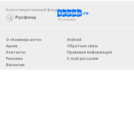
Новости компаний
Все
07.08.2026
07.08.2026
STONE
ПАО ДОМ.РФ
Бизнес-центр STONE Римская
В ДОМ.РФ рассказали, как
возведен в полную высоту
крупным компаниям эффектив
реализовывать ESG-стратегию
Благотворительный фонд
18+ реклама
О «Коммерсанте»
Android
Архив
Обратная связь