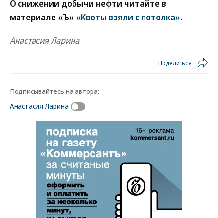
О снижении добычи нефти читайте в
материале «Ъ»
«Квоты взяли с потолка»
.
Анастасия Ларина
Поделиться
Подписывайтесь на автора:
Анастасия Ларина
Новости партнеров
ВСУ точно получат десятки тысяч новых
солдат
Путин озвучил итоговый план СВО
Зеленский неожиданно высказался о
возвращении Крыма