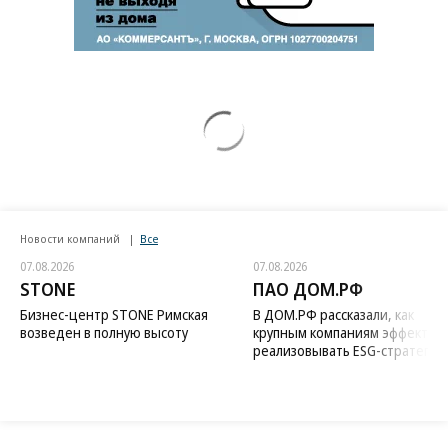
Заставим раскаяться: союзник России
дал грозное обещание