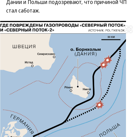
Дании и Польши подозревают, что причиной ЧП
стал саботаж.
Развернуть на