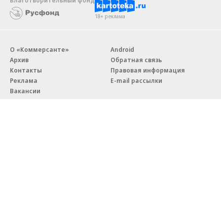
18+ реклама
О «Коммерсанте»
Android
Архив
Обратная связь
Контакты
Правовая информация
Реклама
E-mail рассылки
Вакансии
18+
© АО «Коммерсантъ». 127006, Москва, Оружейный переулок д. 41,
тел. +7 (495) 797-69-70.
Сетевое издание «Коммерсантъ» (доменное имя сайта:
kommersant.ru) зарегистрировано Федеральной службой
по надзору в сфере связи, информационных технологий и массовых
коммуникаций (Роскомнадзор), регистрационный номер и дата
принятия решения о регистрации: серия
Эл № ФС77-76922
от 11 октября 2019 г.