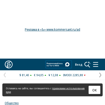
Реклама в «Ъ» www.kommersant.ru/ad
Коммерсантъ
Вход
$ 81,40
€ 94,05
¥ 12,08
IMOEX 2285,88
Предыдущая
С
страница
с
Оставаясь на сайте, вы соглашаетесь с
правилами использования
ОК
куки
Общество