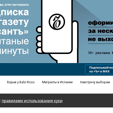
Реклама в «Ъ» www.kommersant.ru/ad
Взрыв у Balzi Rossi
Мигранты в Испании
Навстречу выборам
с
правилами использования куки