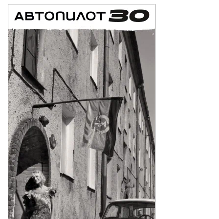
ексей
ллер
то: