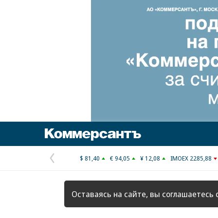
Коммерсантъ
$ 81,40
€ 94,05
¥ 12,08
IMOEX 2285,88
Предыдущая
страница
Оставаясь на сайте, вы соглашаетесь 