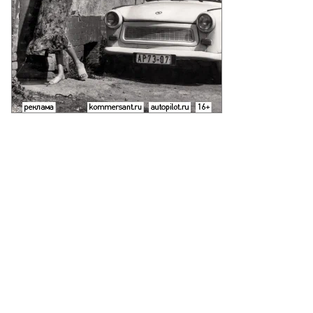
еб
лкунов,
ммерсантъ