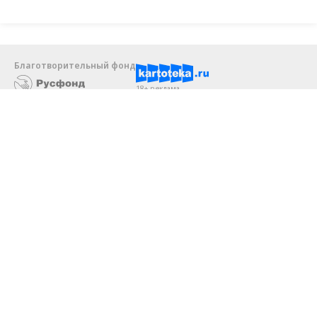
Благотворительный фонд
18+ реклама
О «Коммерсанте»
Android
Архив
Обратная связь
Контакты
Правовая информация
Реклама
E-mail рассылки
Вакансии
18+
© АО «Коммерсантъ». 127006, Москва, Оружейный переулок д. 41,
тел. +7 (495) 797-69-70.
Сетевое издание «Коммерсантъ» (доменное имя сайта: