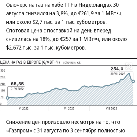
фьючерс на газ на хабе TTF в Нидерландах 30
августа снизился на 3,8%, до €261,9 за 1 МВт•ч,
или около $2,7 тыс. за 1 тыс. кубометров.
Спотовая цена с поставкой на день вперед
снизилась на 18%, до €257 за 1 МВт•ч, или около
$2,672 тыс. за 1 тыс. кубометров.
Развернуть на
Снижение цен произошло несмотря на то, что
«Газпром» с 31 августа по 3 сентября полностью