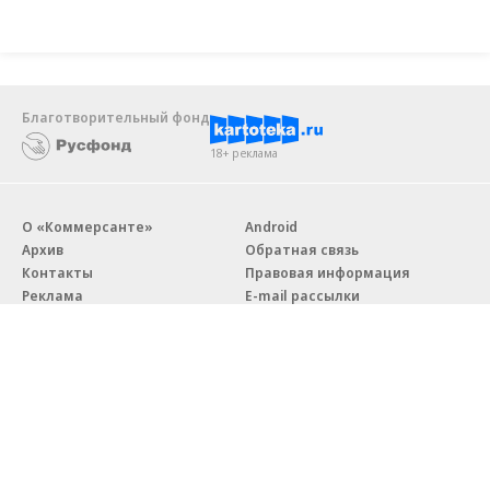
Благотворительный фонд
18+ реклама
О «Коммерсанте»
Android
Архив
Обратная связь
Контакты
Правовая информация
Реклама
E-mail рассылки
Вакансии
18+
© АО «Коммерсантъ». 127006, Москва, Оружейный переулок д. 41,
тел. +7 (495) 797-69-70.
Сетевое издание «Коммерсантъ» (доменное имя сайта: