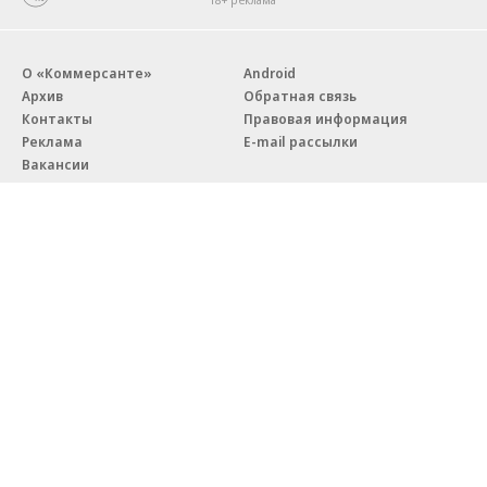
О «Коммерсанте»
Android
Архив
Обратная связь
Контакты
Правовая информация
Реклама
E-mail рассылки
Вакансии
18+
© АО «Коммерсантъ». 127006, Москва, Оружейный переулок д. 41,
тел. +7 (495) 797-69-70.
Сетевое издание «Коммерсантъ» (доменное имя сайта:
kommersant.ru) зарегистрировано Федеральной службой
по надзору в сфере связи, информационных технологий и массовых
коммуникаций (Роскомнадзор), регистрационный номер и дата
принятия решения о регистрации: серия
Эл № ФС77-76922
от 11 октября 2019 г.
Партнерские проекты/материалы, новости компаний, материалы
с пометкой «Промо» и «Официальное сообщение» опубликованы