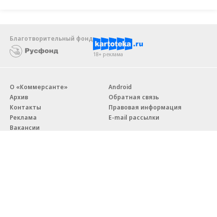
Благотворительный фонд
18+ реклама
О «Коммерсанте»
Android
Архив
Обратная связь
Контакты
Правовая информация
Реклама
E-mail рассылки
Вакансии
18+
© АО «Коммерсантъ». 127006, Москва, Оружейный переулок д. 41,
тел. +7 (495) 797-69-70.
Сетевое издание «Коммерсантъ» (доменное имя сайта:
kommersant.ru) зарегистрировано Федеральной службой