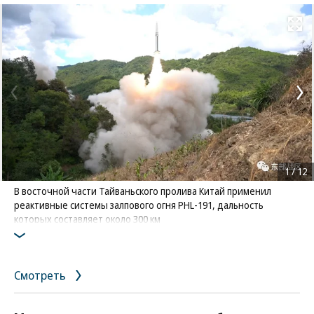
Развернуть на
1
/
12
В восточной части Тайваньского пролива Китай применил
реактивные системы залпового огня PHL-191, дальность
которых составляет около 300 км
Фото: Reuters / Eastern Theatre Command
Смотреть