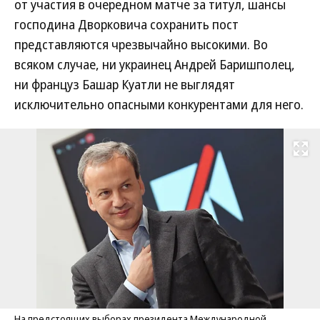
от участия в очередном матче за титул, шансы
господина Дворковича сохранить пост
представляются чрезвычайно высокими. Во
всяком случае, ни украинец Андрей Баришполец,
ни француз Башар Куатли не выглядят
исключительно опасными конкурентами для него.
Развернуть на
На предстоящих выборах президента Международной