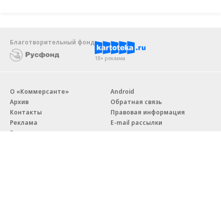
Благотворительный фонд
18+ реклама
О «Коммерсанте»
Android
Архив
Обратная связь
Контакты
Правовая информация
Реклама
E-mail рассылки
Вакансии
18+
© АО «Коммерсантъ». 127006, Москва, Оружейный переулок д. 41,
тел. +7 (495) 797-69-70.
Сетевое издание «Коммерсантъ» (доменное имя сайта:
kommersant.ru) зарегистрировано Федеральной службой