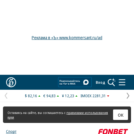
Реклама в «Ъ» www.kommersant.ru/ad
Коммерсантъ
Вход
$ 82,16
€ 94,83
¥ 12,23
IMOEX 2281,31
Предыдущая
С
страница
с
Оставаясь на сайте, вы соглашаетесь с
правилами использования
ОК
куки
Спорт