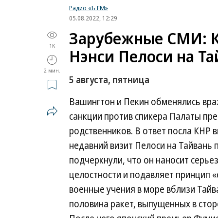
Радио «Ъ FM»
05.08.2022, 12:29
Зарубежные СМИ: К
1K
Нэнси Пелоси на Та
2 мин.
5 августа, пятница
Вашингтон и Пекин обменялись вр
санкции против спикера Палаты пре
родственников. В ответ посла КНР 
недавний визит Пелоси на Тайвань
подчеркнули, что он наносит серье
целостности и подавляет принцип «
военные учения в море вблизи Тай
половина ракет, выпущенных в стор