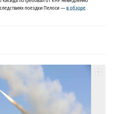
о Кисида потребовал от КНР немедленно
оследствиях поездки Пелоси —
в обзоре
Развернуть на весь экран
Фо
Re