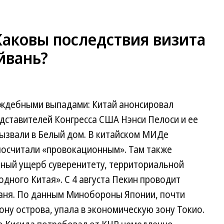
аковы последствия визита
йвань?
аждебными выпадами: Китай анонсировал
дставителей Конгресса США Нэнси Пелоси и ее
вызвали в Белый дом. В китайском МИДе
 посчитали «провокационным». Там также
зный ущерб суверенитету, территориальной
одного Китая». С 4 августа Пекин проводит
ваня. По данным Минобороны Японии, почти
ону острова, упала в экономическую зону Токио.