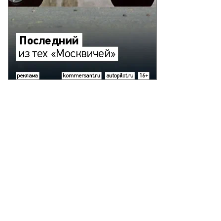
то:
uters