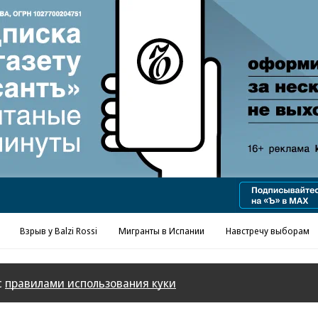
Реклама в «Ъ» www.kommersant.ru/ad
Взрыв у Balzi Rossi
Мигранты в Испании
Навстречу выборам
с
правилами использования куки